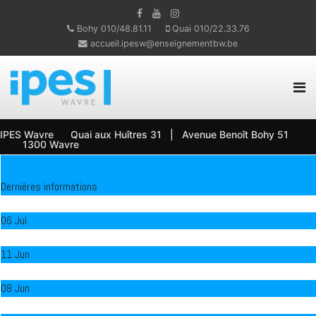
Bohy 010/48.81.11
Quai 010/22.33.76
accueil.ipesw@enseignementbw.be
IPES Wavre Quai aux Huîtres 31 | Avenue Benoît Bohy 51
1300 Wavre
Dernières informations
Proclamation des 2e et CEB
06 Jul
Concours Tapa Aragon
11 Jun
Art urbain - 5 TT AG
08 Jun
Voyage Rhétos 2026