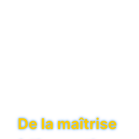
Institut
provincial
d'enseignement
secondaire
De la maîtrise