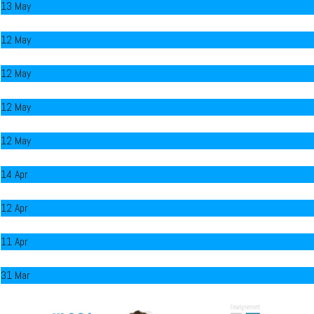
13 May
Chantier Quai aux Huîtres
12 May
Les 5e Hôtellerie-Restauration en formation
12 May
Les EP à Bombannes
12 May
Voyage de mémoire 2026
12 May
Lunch connect
14 Apr
Le Chef Mulpas à l'Académie Culinaire de France
12 Apr
Représentation théâtrale D1 2026 - l'affaire Laferre
11 Apr
L'IPES Wavre gagne le Trophée Romeyer 2026
31 Mar