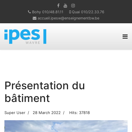
Bohy 010/48.81.11
Quai 010/22.33.76
accueil.ipesw@enseignementbw.be
Présentation du
bâtiment
Super User
28 March 2022
Hits: 37818