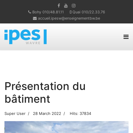
Bohy 010/48.81.11
Quai 010/22.33.76
accueil.ipesw@enseignementbw.be
Présentation du
bâtiment
Super User
28 March 2022
Hits: 37834