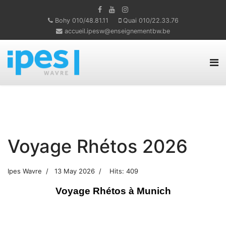
Bohy 010/48.81.11
Quai 010/22.33.76
accueil.ipesw@enseignementbw.be
Voyage Rhétos 2026
Ipes Wavre
13 May 2026
Hits: 409
Voyage Rhétos à Munich