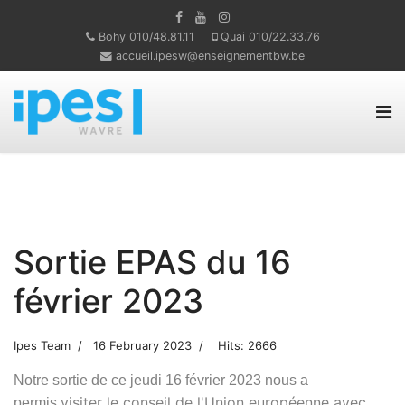
Bohy 010/48.81.11
Quai 010/22.33.76
accueil.ipesw@enseignementbw.be
Sortie EPAS du 16
février 2023
Ipes Team
16 February 2023
Hits: 2666
Notre
sortie de ce jeudi 16 février 2023 nous a
visiter le conseil de l'Union européenne avec
permis