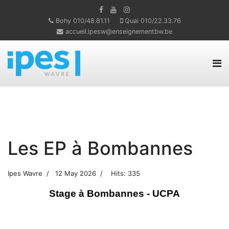
Bohy 010/48.81.11
Quai 010/22.33.76
accueil.ipesw@enseignementbw.be
Les EP à Bombannes
Ipes Wavre
12 May 2026
Hits: 335
Stage à Bombannes - UCPA