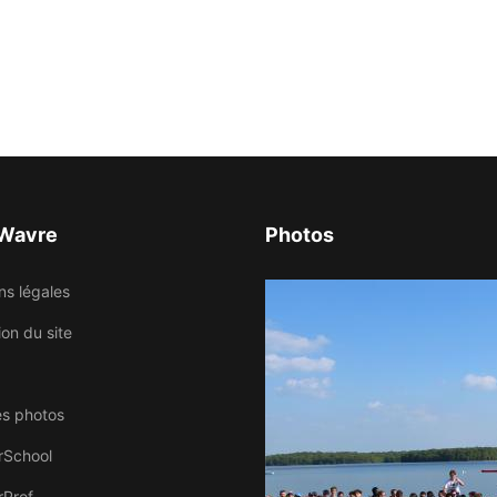
 Wavre
Photos
ns légales
tion du site
es photos
rSchool
rProf