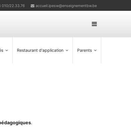
i 010/22.33.76
accueil.ipesw@enseignementbw.be
és
Restaurant d'application
Parents
 pédagogiques
.