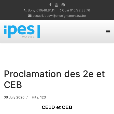
Bohy 010/48.81.11
Quai 010/22.33.76
accueil.ipesw@enseignementbw.be
Proclamation des 2e et
CEB
06 July 2026
Hits: 123
CE1D et CEB